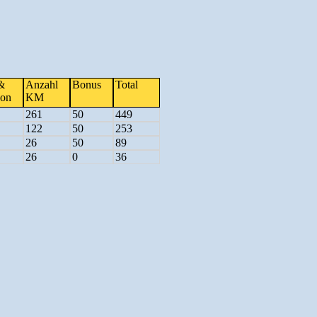
&
Anzahl
Bonus
Total
hon
KM
261
50
449
122
50
253
26
50
89
26
0
36