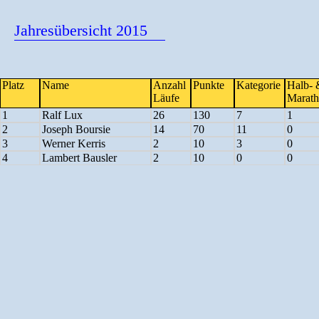
Jahresübersicht 2015
Platz
Name
Anzahl
Punkte
Kategorie
Halb- 
Läufe
Marat
1
Ralf Lux
26
130
7
1
2
Joseph Boursie
14
70
11
0
3
Werner Kerris
2
10
3
0
4
Lambert Bausler
2
10
0
0