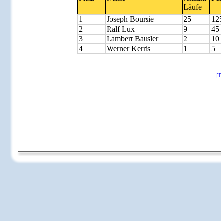
Läufe
1
Joseph Boursie
25
12
2
Ralf Lux
9
45
3
Lambert Bausler
2
10
4
Werner Kerris
1
5
[