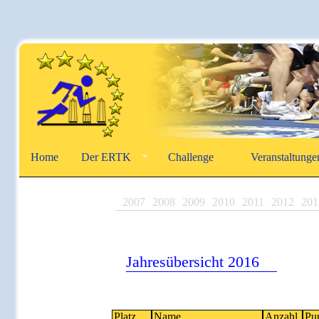
Home
Der ERTK
Challenge
Veranstaltunge
2007
2008
2009
2010
2011
2012
201
Jahresübersicht 2016
Platz
Name
Anzahl
Pu