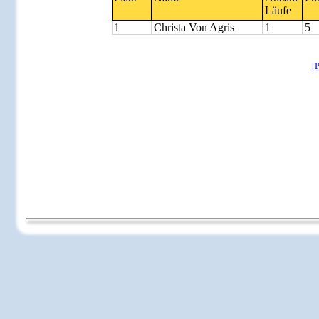
Läufe
1
Christa Von Agris
1
5
[