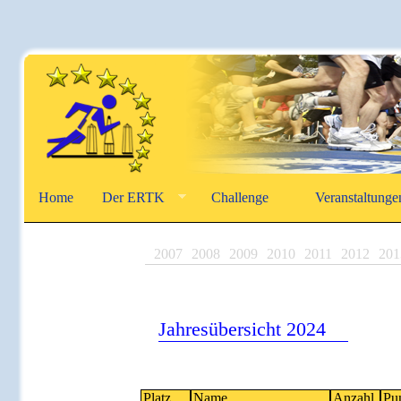
Home
Der ERTK
Challenge
Veranstaltunge
2007
2008
2009
2010
2011
2012
201
Jahresübersicht 2024
Platz
Name
Anzahl
Pu